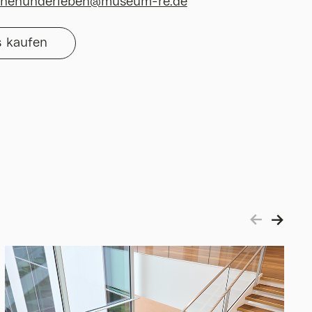
rnenunderleben@museum-re.de
s kaufen