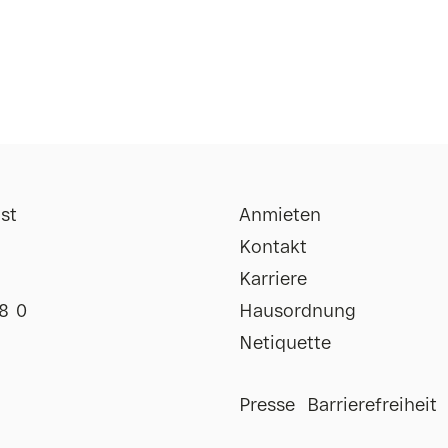
st
Anmieten
Kontakt
Karriere
8 0
Hausordnung
Netiquette
Impressum
Presse
Barrierefreiheit
Uhr
Datenschutz
Uhr
AGB