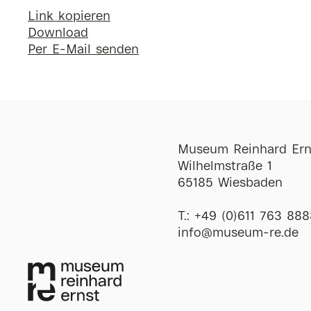
Link kopieren
Download
Per E-Mail senden
Museum Reinhard Ern
Wilhelmstraße 1
65185 Wiesbaden
T.:
+49 (0)611 763 888
ofni
@
museum-re
de
Öffnungszeiten
Di-So
12:00-18:00 
Mi
12:00-20:00 