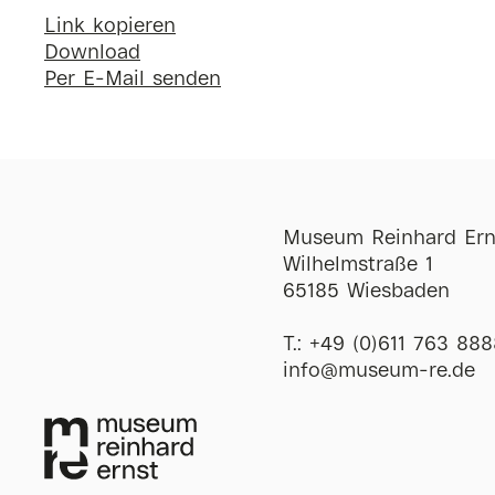
Link kopieren
Download
Per E-Mail senden
Museum Reinhard Ern
Wilhelmstraße 1
65185 Wiesbaden
T.:
+49 (0)611 763 888
ofni
@
museum-re
de
Öffnungszeiten
Di-So
12:00-18:00 
Mi
12:00-20:00 