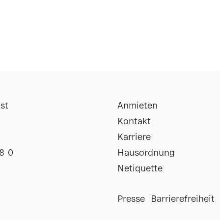
st
Anmieten
Kontakt
Karriere
8 0
Hausordnung
Netiquette
Impressum
Presse
Barrierefreiheit
Uhr
Datenschutz
Uhr
AGB