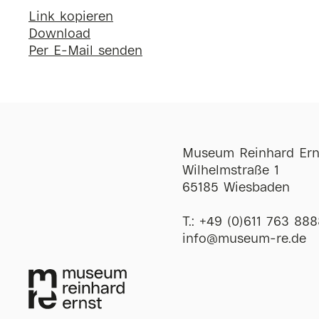
Link kopieren
Download
Per E-Mail senden
Museum Reinhard Ern
Wilhelmstraße 1
65185 Wiesbaden
T.:
+49 (0)611 763 888
ofni
@
museum-re
de
Öffnungszeiten
Di-So
12:00-18:00 
Mi
12:00-20:00 