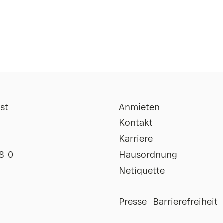
st
Anmieten
Kontakt
Karriere
8 0
Hausordnung
Netiquette
Impressum
Presse
Barrierefreiheit
Uhr
Datenschutz
Uhr
AGB