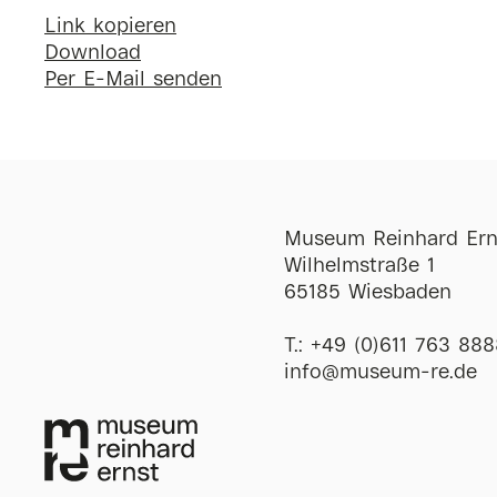
Link kopieren
Download
Per E-Mail senden
Museum Reinhard Ern
Wilhelmstraße 1
65185 Wiesbaden
T.:
+49 (0)611 763 888
ofni
@
museum-re
de
Öffnungszeiten
Di-So
12:00-18:00 
Mi
12:00-20:00 