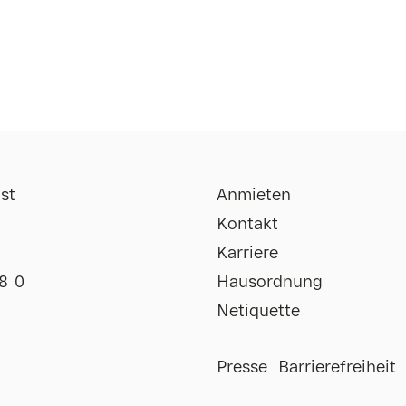
st
Anmieten
Kontakt
Karriere
8 0
Hausordnung
Netiquette
Impressum
Presse
Barrierefreiheit
Uhr
Datenschutz
Uhr
AGB