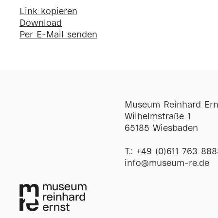
Link kopieren
Download
Per E-Mail senden
Museum Reinhard Ern
Wilhelmstraße 1
65185 Wiesbaden
T.:
+49 (0)611 763 888
ofni
@
museum-re
de
Öffnungszeiten
Di-So
12:00-18:00 
Mi
12:00-20:00 