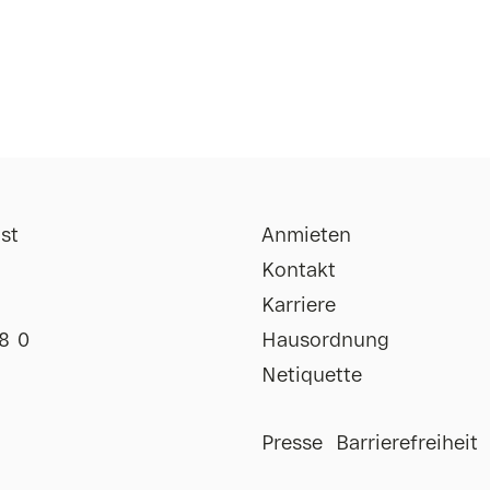
st
Anmieten
Kontakt
Karriere
8 0
Hausordnung
Netiquette
Impressum
Presse
Barrierefreiheit
Uhr
Datenschutz
Uhr
AGB