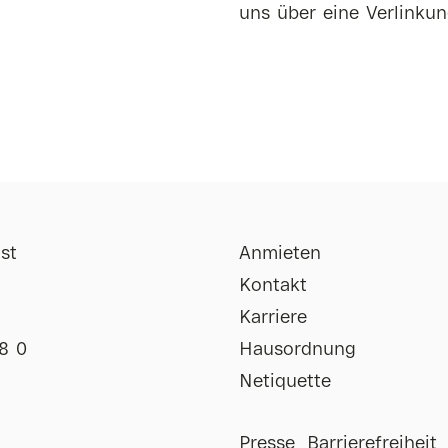
uns über eine Verlinkun
st
Anmieten
Kontakt
Karriere
8 0
Hausordnung
Netiquette
Impressum
Presse
Barrierefreiheit
Uhr
Datenschutz