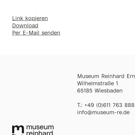
Link kopieren
Download
Per E-Mail senden
Museum Reinhard Ern
Wilhelmstraße 1
65185 Wiesbaden
T.:
+49 (0)611 763 888
ofni
@
museum-re
de
Öffnungszeiten
Di-So
12:00-18:00 