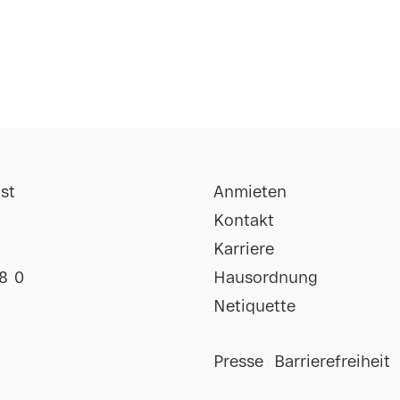
st
Anmieten
Kontakt
Karriere
8 0
Hausordnung
Netiquette
Impressum
Presse
Barrierefreiheit
Uhr
Datenschutz
Uhr
AGB