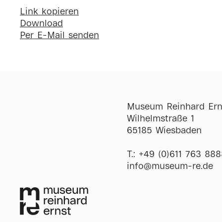
Link kopieren
Download
Per E-Mail senden
Museum Reinhard Ern
Wilhelmstraße 1
65185 Wiesbaden
T.:
+49 (0)611 763 888
ofni
@
museum-re
de
Öffnungszeiten
Di-So
12:00-18:00 
Mi
12:00-20:00 