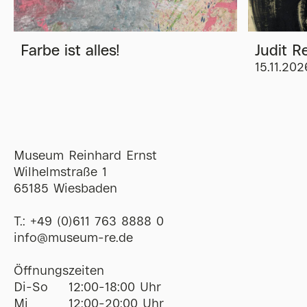
Farbe ist alles!
Judit R
15.11.202
Museum Reinhard Ernst
Wilhelmstraße 1
65185 Wiesbaden
T.:
+49 (0)611 763 8888 0
ofni
@
museum-re
de
Öffnungszeiten
Di-So
12:00-18:00 Uhr
Mi
12:00-20:00 Uhr